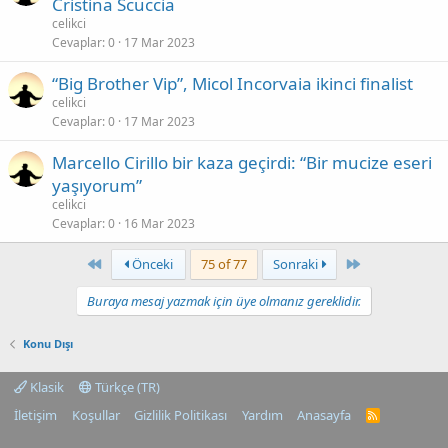
Cristina Scuccia
celikci
Cevaplar
0
17 Mar 2023
“Big Brother Vip”, Micol Incorvaia ikinci finalist
celikci
Cevaplar
0
17 Mar 2023
Marcello Cirillo bir kaza geçirdi: “Bir mucize eseri
yaşıyorum”
celikci
Cevaplar
0
16 Mar 2023
First
Last
Önceki
75 of 77
Sonraki
Buraya mesaj yazmak için üye olmanız gereklidir.
Konu Dışı
Klasik
Türkçe (TR)
İletişim
Koşullar
Gizlilik Politikası
Yardım
Anasayfa
R
S
S