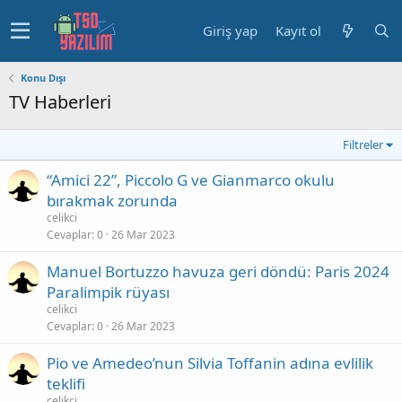
Giriş yap
Kayıt ol
Konu Dışı
TV Haberleri
Filtreler
“Amici 22”, Piccolo G ve Gianmarco okulu
bırakmak zorunda
celikci
Cevaplar
0
26 Mar 2023
Manuel Bortuzzo havuza geri döndü: Paris 2024
Paralimpik rüyası
celikci
Cevaplar
0
26 Mar 2023
Pio ve Amedeo’nun Silvia Toffanin adına evlilik
teklifi
celikci