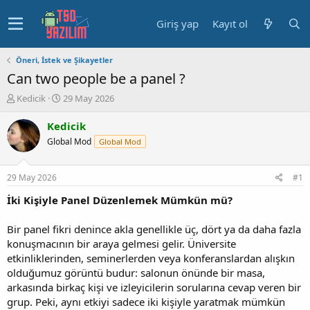
Giriş yap
Kayıt ol
Öneri, İstek ve Şikayetler
Can two people be a panel ?
K
B
Kedicik
29 May 2026
o
a
n
ş
Kedicik
u
l
Global Mod
Global Mod
y
a
u
n
b
g
29 May 2026
#1
a
ı
ş
ç
İki Kişiyle Panel Düzenlemek Mümkün mü?
l
t
a
a
Bir panel fikri denince akla genellikle üç, dört ya da daha fazla
t
r
konuşmacının bir araya gelmesi gelir. Üniversite
a
i
etkinliklerinden, seminerlerden veya konferanslardan alışkın
n
h
olduğumuz görüntü budur: salonun önünde bir masa,
i
arkasında birkaç kişi ve izleyicilerin sorularına cevap veren bir
grup. Peki, aynı etkiyi sadece iki kişiyle yaratmak mümkün