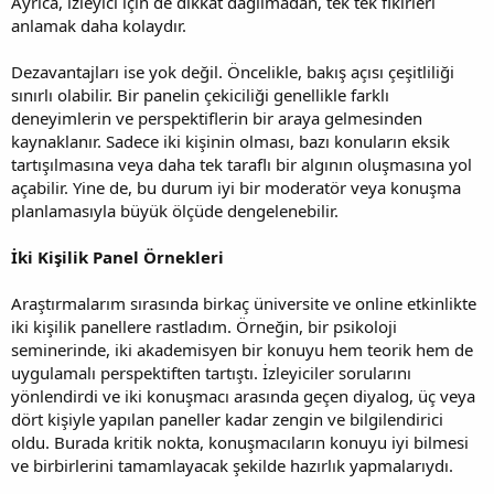
Ayrıca, izleyici için de dikkat dağılmadan, tek tek fikirleri
anlamak daha kolaydır.
Dezavantajları ise yok değil. Öncelikle, bakış açısı çeşitliliği
sınırlı olabilir. Bir panelin çekiciliği genellikle farklı
deneyimlerin ve perspektiflerin bir araya gelmesinden
kaynaklanır. Sadece iki kişinin olması, bazı konuların eksik
tartışılmasına veya daha tek taraflı bir algının oluşmasına yol
açabilir. Yine de, bu durum iyi bir moderatör veya konuşma
planlamasıyla büyük ölçüde dengelenebilir.
İki Kişilik Panel Örnekleri
Araştırmalarım sırasında birkaç üniversite ve online etkinlikte
iki kişilik panellere rastladım. Örneğin, bir psikoloji
seminerinde, iki akademisyen bir konuyu hem teorik hem de
uygulamalı perspektiften tartıştı. İzleyiciler sorularını
yönlendirdi ve iki konuşmacı arasında geçen diyalog, üç veya
dört kişiyle yapılan paneller kadar zengin ve bilgilendirici
oldu. Burada kritik nokta, konuşmacıların konuyu iyi bilmesi
ve birbirlerini tamamlayacak şekilde hazırlık yapmalarıydı.