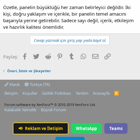
Özetle, panelin büyüklüğü her zaman belirleyici değildir. İki
kişi, doğru yaklaşım ve içerikle, bir panelin temel amacını
başarıyla yerine getirebilir. Sadece sayı değil, içerik, etkileşim
ve hazırlık kalitesi önemlidir.
Cevap yazmak için giriş yap yada kayıt ol.
Facebook
Twitter
Reddit
Pinterest
Tumblr
WhatsApp
E-posta
Link
Paylaş:
Öneri, İstek ve Şikayetler
Klasik
Türkçe (TR)
İletişim
Koşullar
Gizlilik Politikası
Yardım
Anasayfa
R
S
S
Forum software by XenForo™
© 2010-2019 XenForo Ltd.
Kalabalık Yalnızlık
Büyük Forum
📢
Reklam ve İletişim
WhatsApp
Teams