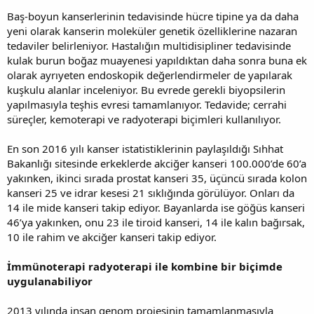
Baş-boyun kanserlerinin tedavisinde hücre tipine ya da daha
yeni olarak kanserin moleküler genetik özelliklerine nazaran
tedaviler belirleniyor. Hastalığın multidisipliner tedavisinde
kulak burun boğaz muayenesi yapıldıktan daha sonra buna ek
olarak ayrıyeten endoskopik değerlendirmeler de yapılarak
kuşkulu alanlar inceleniyor. Bu evrede gerekli biyopsilerin
yapılmasıyla teşhis evresi tamamlanıyor. Tedavide; cerrahi
süreçler, kemoterapi ve radyoterapi biçimleri kullanılıyor.
En son 2016 yılı kanser istatistiklerinin paylaşıldığı Sıhhat
Bakanlığı sitesinde erkeklerde akciğer kanseri 100.000’de 60’a
yakınken, ikinci sırada prostat kanseri 35, üçüncü sırada kolon
kanseri 25 ve idrar kesesi 21 sıklığında görülüyor. Onları da
14 ile mide kanseri takip ediyor. Bayanlarda ise göğüs kanseri
46’ya yakınken, onu 23 ile tiroid kanseri, 14 ile kalın bağırsak,
10 ile rahim ve akciğer kanseri takip ediyor.
İmmünoterapi radyoterapi ile kombine bir biçimde
uygulanabiliyor
2013 yılında insan genom projesinin tamamlanmasıyla