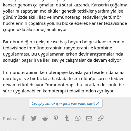
kanser genom çalışmaları da sürat kazandı. Kanserin çoğalma
yollarını saptayan moleküler genetik tetkikler yardımıyla ise
günümüzde akıllı ilaç ve immünoterapi tedavileriyle tümör
hücrelerinin çoğalma yolunu bloke ederek kanser tedavisinde
çoğunlukla âlâ sonuçlar alınıyor.
Bir öbür değerli gelişme ise baş-boyun bölgesi kanserlerinin
tedavisinde immünoterapinin radyoterapi ile kombine
uygulanması. Bu uygulamanın erken devir araştırmalarında
sonuçlar başarılı ve ileri seviye çalışmalar da devam ediyor.
İmmünoterapinin kemoterapiye kıyasla yan tesirleri daha az
görülüyor ve bir fazlaca hastada tesirli olduğu surece tedavi
devam ettirilebiliyor. İmmünoterapi, bu taraftan de sonlu bir
süre uygulanabilen kemoterapi tedavilerinden ayrılıyor.
Cevap yazmak için giriş yap yada kayıt ol.
Facebook
Twitter
Reddit
Pinterest
Tumblr
WhatsApp
E-posta
Link
Paylaş: