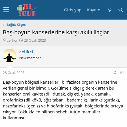
Giriş yap
Kayıt ol
Sağlık Köşesi
Baş-boyun kanserlerine karşı akıllı ilaçlar
K
B
celikci
28 Ocak 2023
o
a
n
ş
celikci
u
l
New member
y
a
u
n
b
g
28 Ocak 2023
#1
a
ı
ş
ç
Baş-boyun bölgesi kanserleri, birfazlaca organın kanserine
l
t
verilen genel bir isimdir. Görülme sıklığı giderek artan bu
a
a
kanserler, oral kavite (dil, dudak, diş eti, yanak, damak),
t
r
orofarinks (dil kökü, ağız tabanı, bademcik), larinks (gırtlak),
a
i
nazofarinks (geniz) ve hipofarinks (yutak) bölgelerinde ortaya
n
h
çıkıyor. Çoklukla en bilinen sebebi tütün mamulleri
i
kullanması…