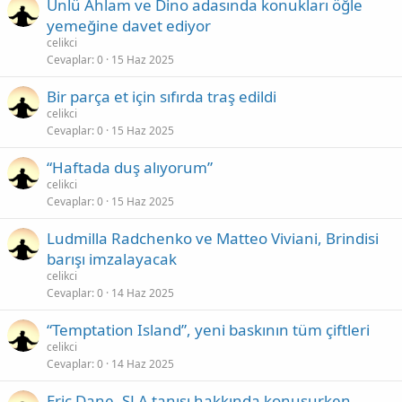
Ünlü Ahlam ve Dino adasında konukları öğle
yemeğine davet ediyor
celikci
Cevaplar
0
15 Haz 2025
Bir parça et için sıfırda traş edildi
celikci
Cevaplar
0
15 Haz 2025
“Haftada duş alıyorum”
celikci
Cevaplar
0
15 Haz 2025
Ludmilla Radchenko ve Matteo Viviani, Brindisi
barışı imzalayacak
celikci
Cevaplar
0
14 Haz 2025
“Temptation Island”, yeni baskının tüm çiftleri
celikci
Cevaplar
0
14 Haz 2025
Eric Dane, SLA tanısı hakkında konuşurken