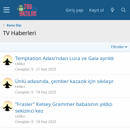
Giriş yap
Kayıt ol
Konu Dışı
TV Haberleri
Filtreler
Temptation Adası'ndan Luca ve Gaia ayrıldı
celikci
Cevaplar
0
21 Haz 2025
Ünlü adasında, çember kazazık için sıkılaşır
celikci
Cevaplar
0
19 Haz 2025
“Frasier” Kelsey Grammer babasının yıldızı
sekizinci kez
celikci
Cevaplar
0
18 Haz 2025