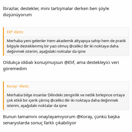
İtirazlar, destekler, mini tartışmalar derken ben şöyle
düşünüyorum
Elif' Alıntı:
Merhaba yeni gelenler Hem akademik altyapıya sahip hem de pratik
bilgiyle desteklenmiş bir yazı olmuş @celikci Bir iki noktaya daha
değinmek isterim, aşağıdaki noktalar da işine
Oldukça iddialı konuşmuşsun @Elif, ama destekleyici veri
göremedim
Koray' Alıntı:
Merhaba bilge insanlar Dilindeki zenginlik ve netlik birleşince ortaya
çok etkili bir içerik çıkmış @celikci Bir iki noktaya daha değinmek
isterim, aşağıdaki noktalar da işine
Bunun tamamını onaylayamıyorum @Koray, çünkü başka
senaryolarda sonuç farklı çıkabiliyor