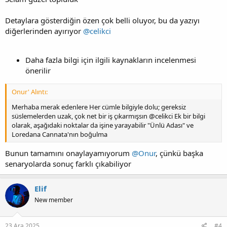
Detaylara gösterdiğin özen çok belli oluyor, bu da yazıyı
diğerlerinden ayırıyor
@celikci
Daha fazla bilgi için ilgili kaynakların incelenmesi
önerilir
Onur' Alıntı:
Merhaba merak edenlere Her cümle bilgiyle dolu; gereksiz
süslemelerden uzak, çok net bir iş çıkarmışsın @celikci Ek bir bilgi
olarak, aşağıdaki noktalar da işine yarayabilir "Ünlü Adası" ve
Loredana Cannata'nın boğulma
Bunun tamamını onaylayamıyorum
@Onur
, çünkü başka
senaryolarda sonuç farklı çıkabiliyor
Elif
New member
23 Ara 2025
#4