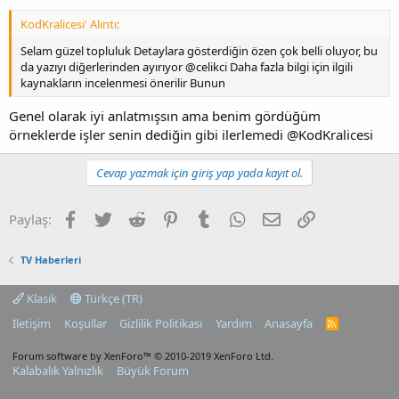
KodKralicesi' Alıntı:
Selam güzel topluluk Detaylara gösterdiğin özen çok belli oluyor, bu
da yazıyı diğerlerinden ayırıyor @celikci Daha fazla bilgi için ilgili
kaynakların incelenmesi önerilir Bunun
Genel olarak iyi anlatmışsın ama benim gördüğüm
örneklerde işler senin dediğin gibi ilerlemedi @KodKralicesi
Cevap yazmak için giriş yap yada kayıt ol.
Facebook
Twitter
Reddit
Pinterest
Tumblr
WhatsApp
E-posta
Link
Paylaş:
TV Haberleri
Klasik
Türkçe (TR)
İletişim
Koşullar
Gizlilik Politikası
Yardım
Anasayfa
R
S
S
Forum software by XenForo™
© 2010-2019 XenForo Ltd.
Kalabalık Yalnızlık
Büyük Forum