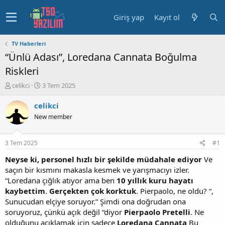
Giriş yap
Kayıt ol
TV Haberleri
“Ünlü Adası”, Loredana Cannata Boğulma
Riskleri
K
B
celikci
3 Tem 2025
o
a
n
ş
celikci
u
l
New member
y
a
u
n
b
g
3 Tem 2025
#1
a
ı
ş
ç
Neyse ki, personel hızlı bir şekilde müdahale ediyor
Ve
l
t
saçın bir kısmını makasla kesmek ve yarışmacıyı izler.
a
a
“Loredana çığlık atıyor ama ben
10 yıllık kuru hayatı
t
r
kaybettim
.
Gerçekten çok korktuk
. Pierpaolo, ne oldu? “,
a
i
Sunucudan elçiye soruyor.” Şimdi ona doğrudan ona
n
h
soruyoruz, çünkü açık değil “diyor
Pierpaolo Pretelli
. Ne
i
olduğunu açıklamak için sadece
Loredana Cannata
Bu