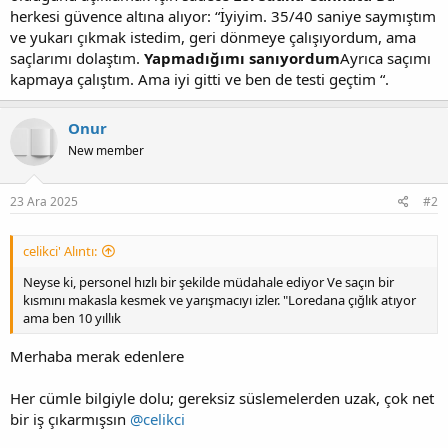
herkesi güvence altına alıyor: “İyiyim. 35/40 saniye saymıştım
ve yukarı çıkmak istedim, geri dönmeye çalışıyordum, ama
saçlarımı dolaştım.
Yapmadığımı sanıyordum
Ayrıca saçımı
kapmaya çalıştım. Ama iyi gitti ve ben de testi geçtim “.
Onur
New member
23 Ara 2025
#2
celikci' Alıntı:
Neyse ki, personel hızlı bir şekilde müdahale ediyor Ve saçın bir
kısmını makasla kesmek ve yarışmacıyı izler. "Loredana çığlık atıyor
ama ben 10 yıllık
Merhaba merak edenlere
Her cümle bilgiyle dolu; gereksiz süslemelerden uzak, çok net
bir iş çıkarmışsın
@celikci