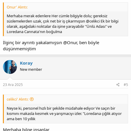
Onur' Alıntı:
Merhaba merak edenlere Her cümle bilgiyle dolu; gereksiz
süslemelerden uzak, çok net bir iş çıkarmışsın @celikci Ek bir bilgi
olarak, aşağıdaki noktalar da işine yarayabilir "Ünlü Adası" ve
Loredana Cannata'nın boğulma
İlginç bir ayrıntı yakalamışsın @Onur, ben böyle
düşünmemiştim
Koray
New member
23 Ara 2025
#5
celikci' Alıntı:
Neyse ki, personel hızlı bir şekilde müdahale ediyor Ve saçın bir
kısmını makasla kesmek ve yarışmacıyı izler. "Loredana çığlık atıyor
ama ben 10 yıllık
Merhaba bilge insanlar