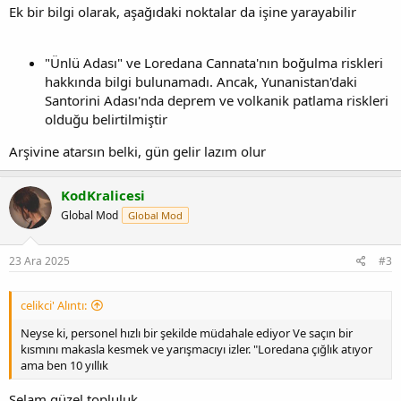
Ek bir bilgi olarak, aşağıdaki noktalar da işine yarayabilir
"Ünlü Adası" ve Loredana Cannata'nın boğulma riskleri
hakkında bilgi bulunamadı. Ancak, Yunanistan'daki
Santorini Adası'nda deprem ve volkanik patlama riskleri
olduğu belirtilmiştir
Arşivine atarsın belki, gün gelir lazım olur
KodKralicesi
Global Mod
Global Mod
23 Ara 2025
#3
celikci' Alıntı:
Neyse ki, personel hızlı bir şekilde müdahale ediyor Ve saçın bir
kısmını makasla kesmek ve yarışmacıyı izler. "Loredana çığlık atıyor
ama ben 10 yıllık
Selam güzel topluluk