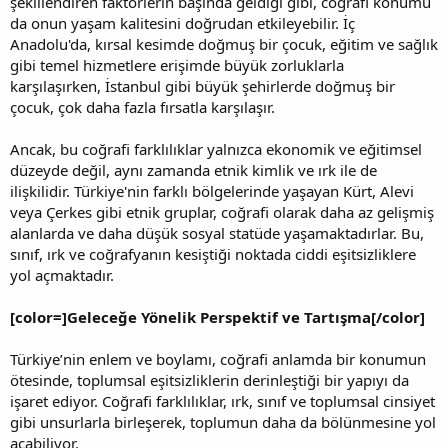
şekillendiren faktörlerin başında geldiği gibi, coğrafi konumu
da onun yaşam kalitesini doğrudan etkileyebilir. İç
Anadolu'da, kırsal kesimde doğmuş bir çocuk, eğitim ve sağlık
gibi temel hizmetlere erişimde büyük zorluklarla
karşılaşırken, İstanbul gibi büyük şehirlerde doğmuş bir
çocuk, çok daha fazla fırsatla karşılaşır.
Ancak, bu coğrafi farklılıklar yalnızca ekonomik ve eğitimsel
düzeyde değil, aynı zamanda etnik kimlik ve ırk ile de
ilişkilidir. Türkiye'nin farklı bölgelerinde yaşayan Kürt, Alevi
veya Çerkes gibi etnik gruplar, coğrafi olarak daha az gelişmiş
alanlarda ve daha düşük sosyal statüde yaşamaktadırlar. Bu,
sınıf, ırk ve coğrafyanın kesiştiği noktada ciddi eşitsizliklere
yol açmaktadır.
[color=]Geleceğe Yönelik Perspektif ve Tartışma[/color]
Türkiye’nin enlem ve boylamı, coğrafi anlamda bir konumun
ötesinde, toplumsal eşitsizliklerin derinleştiği bir yapıyı da
işaret ediyor. Coğrafi farklılıklar, ırk, sınıf ve toplumsal cinsiyet
gibi unsurlarla birleşerek, toplumun daha da bölünmesine yol
açabiliyor.