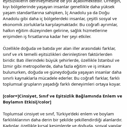
eşitsizliklerin derinleşmesine de yol açabilmektedir. Örneğin,
kıyı bölgelerinde yaşayan insanlar genellikle daha yüksek
yaşam standartlarına sahipken, İç Anadolu ya da Doğu
Anadolu gibi daha iç bölgelerdeki insanlar, çeşitli sosyal ve
ekonomik zorluklarla karşılaşmaktadır. Bu coğrafi ayrımlar,
halkın eğitim düzeyinden gelirine, sağlık hizmetlerine
erişimden iş fırsatlarına kadar her şeyi etkiler.
Özellikle doğuda ve batıda yer alan iller arasındaki farklar,
sınıf ve ırk temelli eşitsizlikleri derinleştiren faktörlerden
biridir. Batı illerindeki büyük şehirlerde, özellikle İstanbul ve
İzmir gibi metropollerde, daha fazla eğitim ve iş imkanı
bulunurken, doğuda ve güneydoğuda yaşayan insanlar daha
sınırlı kaynaklarla mücadele ederler. Bu coğrafi farklar, farklı
toplumsal grupların yaşadığı farklı deneyimleri ortaya koyar.
[color=]Cinsiyet, Sınıf ve Eşitsizlik Bağlamında Enlem ve
Boylamın Etkisi[/color]
Toplumsal cinsiyet ve sınıf, Türkiye'deki enlem ve boylam
farklılıklarının daha derin bir şekilde şekillendirdiği alanlardır.
Kadınlar, özellikle kırsal kesimlerde ve doğuda, sosyal yapılar