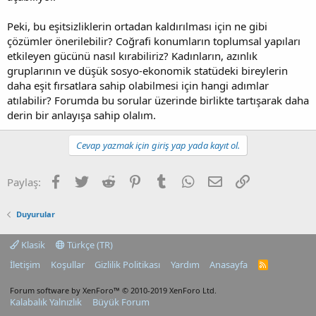
Peki, bu eşitsizliklerin ortadan kaldırılması için ne gibi
çözümler önerilebilir? Coğrafi konumların toplumsal yapıları
etkileyen gücünü nasıl kırabiliriz? Kadınların, azınlık
gruplarının ve düşük sosyo-ekonomik statüdeki bireylerin
daha eşit fırsatlara sahip olabilmesi için hangi adımlar
atılabilir? Forumda bu sorular üzerinde birlikte tartışarak daha
derin bir anlayışa sahip olalım.
Cevap yazmak için giriş yap yada kayıt ol.
Facebook
Twitter
Reddit
Pinterest
Tumblr
WhatsApp
E-posta
Link
Paylaş:
Duyurular
Klasik
Türkçe (TR)
İletişim
Koşullar
Gizlilik Politikası
Yardım
Anasayfa
R
S
S
Forum software by XenForo™
© 2010-2019 XenForo Ltd.
Kalabalık Yalnızlık
Büyük Forum