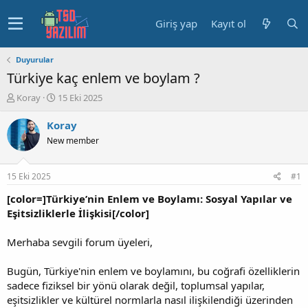
Giriş yap
Kayıt ol
Duyurular
Türkiye kaç enlem ve boylam ?
K
B
Koray
15 Eki 2025
o
a
n
ş
Koray
u
l
New member
y
a
u
n
b
g
15 Eki 2025
#1
a
ı
ş
ç
[color=]Türkiye’nin Enlem ve Boylamı: Sosyal Yapılar ve
l
t
Eşitsizliklerle İlişkisi[/color]
a
a
t
r
Merhaba sevgili forum üyeleri,
a
i
n
h
Bugün, Türkiye'nin enlem ve boylamını, bu coğrafi özelliklerin
i
sadece fiziksel bir yönü olarak değil, toplumsal yapılar,
eşitsizlikler ve kültürel normlarla nasıl ilişkilendiği üzerinden