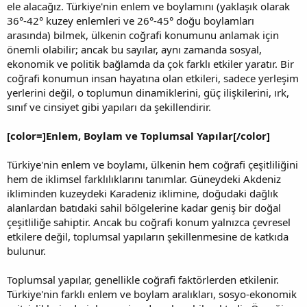
ele alacağız. Türkiye'nin enlem ve boylamını (yaklaşık olarak
36°-42° kuzey enlemleri ve 26°-45° doğu boylamları
arasında) bilmek, ülkenin coğrafi konumunu anlamak için
önemli olabilir; ancak bu sayılar, aynı zamanda sosyal,
ekonomik ve politik bağlamda da çok farklı etkiler yaratır. Bir
coğrafi konumun insan hayatına olan etkileri, sadece yerleşim
yerlerini değil, o toplumun dinamiklerini, güç ilişkilerini, ırk,
sınıf ve cinsiyet gibi yapıları da şekillendirir.
[color=]Enlem, Boylam ve Toplumsal Yapılar[/color]
Türkiye'nin enlem ve boylamı, ülkenin hem coğrafi çeşitliliğini
hem de iklimsel farklılıklarını tanımlar. Güneydeki Akdeniz
ikliminden kuzeydeki Karadeniz iklimine, doğudaki dağlık
alanlardan batıdaki sahil bölgelerine kadar geniş bir doğal
çeşitliliğe sahiptir. Ancak bu coğrafi konum yalnızca çevresel
etkilere değil, toplumsal yapıların şekillenmesine de katkıda
bulunur.
Toplumsal yapılar, genellikle coğrafi faktörlerden etkilenir.
Türkiye'nin farklı enlem ve boylam aralıkları, sosyo-ekonomik