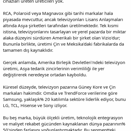
cihazları üreten üreticileri yok.
RCA, Polaroid veya Magnavox gibi tarihi markalar hala
piyasada mevcuttur, ancak televizyonları Lisans Anlaşmaları
altında Asya şirketleri tarafından üretilmektedir. Tek kısmi
istisna, televizyonlarını tasarlayan ve yerel pazarda bir miktar
alaka düzeyini sürdüren Amerikalı bir şirket olan Vizio'dur;
Bununla birlikte, üretimi Çin ve Meksika'daki fabrikalarda da
tamamen dış kaynaklıdır.
Gerçek anlamda, Amerika Birleşik Devletleri'ndeki televizyon
üretimi, Asya tedarik zincirlerinin verimliliği ile yer
değiştirerek neredeyse ortadan kayboldu.
Küresel düzeyde, televizyon pazarına Güney Kore ve Çin
markaları hakimdir. Omdia ve TrendForce verilerine göre
Samsung, yaklaşık% 20 katılımla sektöre liderlik ediyor, bunu
LG, TCL, Hisense ve Sony izliyor.
Bu beş marka, büyük ölçekli üretim, teknolojik entegrasyon
ve maliyet rekabet gücünden kaynaklanan dünya pazarının%
50'sinden fazlasını yoğunlaştırmaktadır. Bu segmentteki