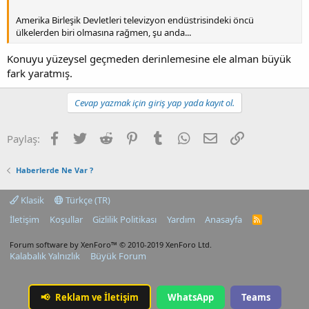
Amerika Birleşik Devletleri televizyon endüstrisindeki öncü
ülkelerden biri olmasına rağmen, şu anda...
Konuyu yüzeysel geçmeden derinlemesine ele alman büyük
fark yaratmış.
Cevap yazmak için giriş yap yada kayıt ol.
Facebook
Twitter
Reddit
Pinterest
Tumblr
WhatsApp
E-posta
Link
Paylaş:
Haberlerde Ne Var ?
Klasik
Türkçe (TR)
İletişim
Koşullar
Gizlilik Politikası
Yardım
Anasayfa
R
S
S
Forum software by XenForo™
© 2010-2019 XenForo Ltd.
Kalabalık Yalnızlık
Büyük Forum
📢
Reklam ve İletişim
WhatsApp
Teams