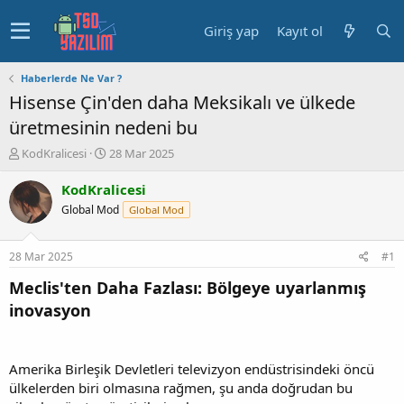
Giriş yap
Kayıt ol
Haberlerde Ne Var ?
Hisense Çin'den daha Meksikalı ve ülkede
üretmesinin nedeni bu
K
B
KodKralicesi
28 Mar 2025
o
a
n
ş
KodKralicesi
u
l
Global Mod
Global Mod
y
a
u
n
b
g
28 Mar 2025
#1
a
ı
ş
ç
Meclis'ten Daha Fazlası: Bölgeye uyarlanmış
l
t
inovasyon
a
a
t
r
a
i
n
h
Amerika Birleşik Devletleri televizyon endüstrisindeki öncü
i
ülkelerden biri olmasına rağmen, şu anda doğrudan bu