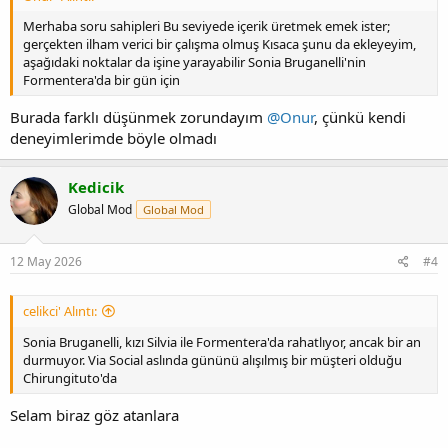
Merhaba soru sahipleri Bu seviyede içerik üretmek emek ister;
gerçekten ilham verici bir çalışma olmuş Kısaca şunu da ekleyeyim,
aşağıdaki noktalar da işine yarayabilir Sonia Bruganelli'nin
Formentera'da bir gün için
Burada farklı düşünmek zorundayım
@Onur
, çünkü kendi
deneyimlerimde böyle olmadı
Kedicik
Global Mod
Global Mod
12 May 2026
#4
celikci' Alıntı:
Sonia Bruganelli, kızı Silvia ile Formentera'da rahatlıyor, ancak bir an
durmuyor. Via Social aslında gününü alışılmış bir müşteri olduğu
Chirungituto'da
Selam biraz göz atanlara