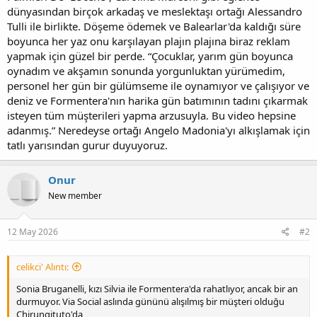
dünyasından birçok arkadaş ve meslektaşı ortağı Alessandro
Tulli ile birlikte. Döşeme ödemek ve Balearlar'da kaldığı süre
boyunca her yaz onu karşılayan plajın plajına biraz reklam
yapmak için güzel bir perde. “Çocuklar, yarım gün boyunca
oynadım ve akşamın sonunda yorgunluktan yürümedim,
personel her gün bir gülümseme ile oynamıyor ve çalışıyor ve
deniz ve Formentera'nın harika gün batımının tadını çıkarmak
isteyen tüm müşterileri yapma arzusuyla. Bu video hepsine
adanmış.” Neredeyse ortağı Angelo Madonia'yı alkışlamak için
tatlı yarısından gurur duyuyoruz.
Onur
New member
12 May 2026
#2
celikci' Alıntı:
Sonia Bruganelli, kızı Silvia ile Formentera'da rahatlıyor, ancak bir an
durmuyor. Via Social aslında gününü alışılmış bir müşteri olduğu
Chirungituto'da