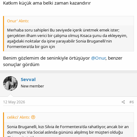
Katkım küçük ama belki zaman kazandırır
Onur' Alıntı:
Merhaba soru sahipleri Bu seviyede içerik üretmek emek ister;
gerçekten ilham verici bir çalışma olmuş Kısaca şunu da ekleyeyim,
aşağıdaki noktalar da işine yarayabilir Sonia Bruganelli'nin
Formentera'da bir gün için
Benim gözlemim de seninkiyle örtüşüyor
@Onur
, benzer
sonuçlar gördüm
Sevval
New member
12 May 2026
#6
celikci' Alıntı:
Sonia Bruganelli, kızı Silvia ile Formentera'da rahatlıyor, ancak bir an
durmuyor. Via Social aslında gününü alışılmış bir müşteri olduğu