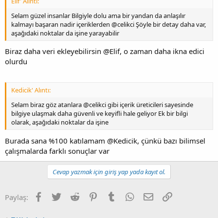
Elif' Alıntı:
Selam güzel insanlar Bilgiyle dolu ama bir yandan da anlaşılır
kalmayı başaran nadir içeriklerden @celikci Şöyle bir detay daha var,
aşağıdaki noktalar da işine yarayabilir
Biraz daha veri ekleyebilirsin @Elif, o zaman daha ikna edici
olurdu
Kedicik' Alıntı:
Selam biraz göz atanlara @celikci gibi içerik üreticileri sayesinde
bilgiye ulaşmak daha güvenli ve keyifli hale geliyor Ek bir bilgi
olarak, aşağıdaki noktalar da işine
Burada sana %100 katılamam @Kedicik, çünkü bazı bilimsel
çalışmalarda farklı sonuçlar var
Cevap yazmak için giriş yap yada kayıt ol.
Facebook
Twitter
Reddit
Pinterest
Tumblr
WhatsApp
E-posta
Link
Paylaş: