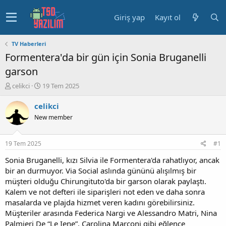
Giriş yap
Kayıt ol
TV Haberleri
Formentera'da bir gün için Sonia Bruganelli
garson
K
B
celikci
19 Tem 2025
o
a
n
ş
celikci
u
l
New member
y
a
u
n
b
g
19 Tem 2025
#1
a
ı
ş
ç
Sonia Bruganelli, kızı Silvia ile Formentera'da rahatlıyor, ancak
l
t
bir an durmuyor. Via Social aslında gününü alışılmış bir
a
a
müşteri olduğu Chirungituto'da bir garson olarak paylaştı.
t
r
Kalem ve not defteri ile siparişleri not eden ve daha sonra
a
i
masalarda ve plajda hizmet veren kadını görebilirsiniz.
n
h
Müşteriler arasında Federica Nargi ve Alessandro Matri, Nina
i
Palmieri De “Le Iene”, Carolina Marconi gibi eğlence