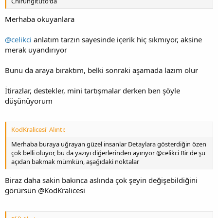
Chirungituto'da
Merhaba okuyanlara
@celikci
anlatım tarzın sayesinde içerik hiç sıkmıyor, aksine
merak uyandırıyor
Bunu da araya bıraktım, belki sonraki aşamada lazım olur
İtirazlar, destekler, mini tartışmalar derken ben şöyle
düşünüyorum
KodKralicesi' Alıntı:
Merhaba buraya uğrayan güzel insanlar Detaylara gösterdiğin özen
çok belli oluyor, bu da yazıyı diğerlerinden ayırıyor @celikci Bir de şu
açıdan bakmak mümkün, aşağıdaki noktalar
Biraz daha sakin bakınca aslında çok şeyin değişebildiğini
görürsün @KodKralicesi