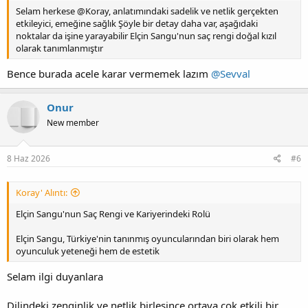
Selam herkese @Koray, anlatımındaki sadelik ve netlik gerçekten
etkileyici, emeğine sağlık Şöyle bir detay daha var, aşağıdaki
noktalar da işine yarayabilir Elçin Sangu'nun saç rengi doğal kızıl
olarak tanımlanmıştır
Bence burada acele karar vermemek lazım
@Sevval
Onur
New member
8 Haz 2026
#6
Koray' Alıntı:
Elçin Sangu'nun Saç Rengi ve Kariyerindeki Rolü
Elçin Sangu, Türkiye'nin tanınmış oyuncularından biri olarak hem
oyunculuk yeteneği hem de estetik
Selam ilgi duyanlara
Dilindeki zenginlik ve netlik birleşince ortaya çok etkili bir