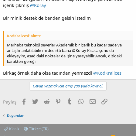
içerik çıkmış
@Koray
Bir minik destek de benden gelsin istedim
KodKralicesi' Alıntı:
Merhaba teknoloji severler Akademik bir içerik bu kadar sade ve
anlaşılır anlatılabilir mi dedirtti bana @Koray Kısaca şunu da
ekleyeyim, aşağıdaki noktalar da işine yarayabilir Ancak, dizideki
karakteri gereği
Birkaç örnek daha olsa tadından yenmezdi
@KodKralicesi
Cevap yazmak için giriş yap yada kayıt ol.
Facebook
Twitter
Reddit
Pinterest
Tumblr
WhatsApp
E-posta
Link
Paylaş:
Duyurular
Klasik
Türkçe (TR)