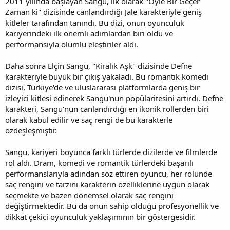
2011 yılında başlayan Sangu, ilk olarak "Öyle Bir Geçer
Zaman ki" dizisinde canlandırdığı Jale karakteriyle geniş
kitleler tarafından tanındı. Bu dizi, onun oyunculuk
kariyerindeki ilk önemli adımlardan biri oldu ve
performansıyla olumlu eleştiriler aldı.
Daha sonra Elçin Sangu, "Kiralık Aşk" dizisinde Defne
karakteriyle büyük bir çıkış yakaladı. Bu romantik komedi
dizisi, Türkiye'de ve uluslararası platformlarda geniş bir
izleyici kitlesi edinerek Sangu'nun popülaritesini artırdı. Defne
karakteri, Sangu'nun canlandırdığı en ikonik rollerden biri
olarak kabul edilir ve saç rengi de bu karakterle
özdeşleşmiştir.
Sangu, kariyeri boyunca farklı türlerde dizilerde ve filmlerde
rol aldı. Dram, komedi ve romantik türlerdeki başarılı
performanslarıyla adından söz ettiren oyuncu, her rolünde
saç rengini ve tarzını karakterin özelliklerine uygun olarak
seçmekte ve bazen dönemsel olarak saç rengini
değiştirmektedir. Bu da onun sahip olduğu profesyonellik ve
dikkat çekici oyunculuk yaklaşımının bir göstergesidir.