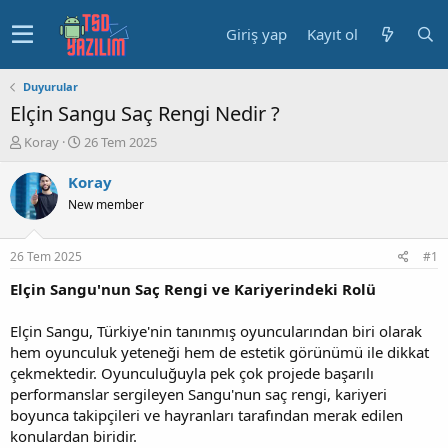
Giriş yap
Kayıt ol
Duyurular
Elçin Sangu Saç Rengi Nedir ?
K
B
Koray
26 Tem 2025
o
a
n
ş
Koray
u
l
New member
y
a
u
n
b
g
26 Tem 2025
#1
a
ı
ş
ç
Elçin Sangu'nun Saç Rengi ve Kariyerindeki Rolü
l
t
a
a
Elçin Sangu, Türkiye'nin tanınmış oyuncularından biri olarak
t
r
hem oyunculuk yeteneği hem de estetik görünümü ile dikkat
a
i
çekmektedir. Oyunculuğuyla pek çok projede başarılı
n
h
performanslar sergileyen Sangu'nun saç rengi, kariyeri
i
boyunca takipçileri ve hayranları tarafından merak edilen
konulardan biridir.